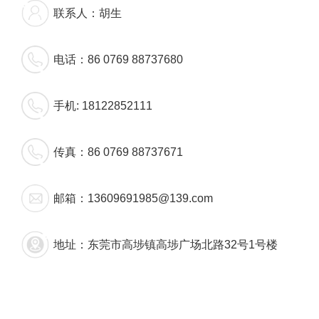
联系人：胡生
电话：86 0769 88737680
手机: 18122852111
传真：86 0769 88737671
邮箱：13609691985@139.com
地址：东莞市高埗镇高埗广场北路32号1号楼