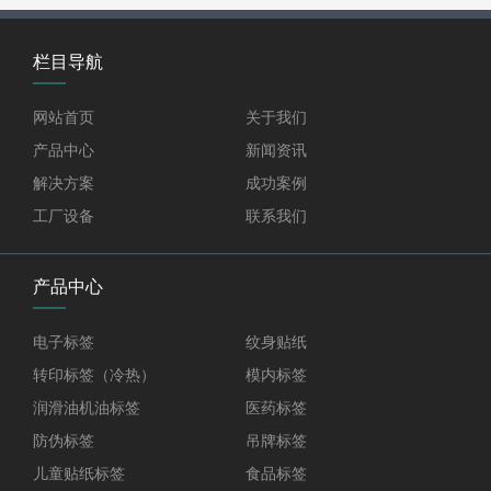
栏目导航
网站首页
关于我们
产品中心
新闻资讯
解决方案
成功案例
工厂设备
联系我们
产品中心
电子标签
纹身贴纸
转印标签（冷热）
模内标签
润滑油机油标签
医药标签
防伪标签
吊牌标签
儿童贴纸标签
食品标签