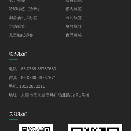
电子标签
纹身贴纸
转印标签（冷热）
模内标签
润滑油机油标签
医药标签
防伪标签
吊牌标签
儿童贴纸标签
食品标签
联系我们
电话：86 0769 88737680
传真：86 0769 88737671
手机: 18122852111
地址：东莞市高埗镇高埗广场北路32号1号楼
关注我们